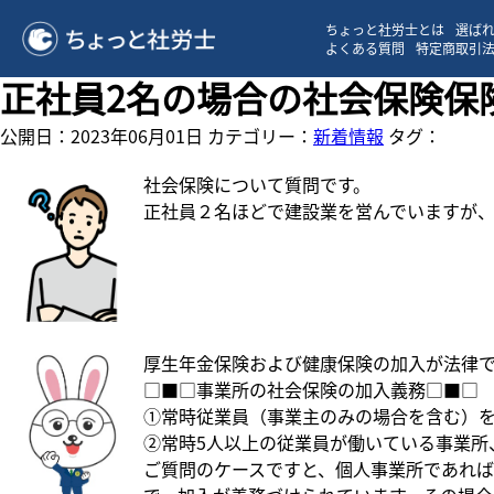
ちょっと社労士とは
選ば
よくある質問
特定商取引
正社員2名の場合の社会保険保
公開日：2023年06月01日
カテゴリー：
新着情報
タグ：
社会保険について質問です。
正社員２名ほどで建設業を営んでいますが
厚生年金保険および健康保険の加入が法律
□■□事業所の社会保険の加入義務□■□
①常時従業員（事業主のみの場合を含む）
②常時5人以上の従業員が働いている事業所
ご質問のケースですと、個人事業所であれ